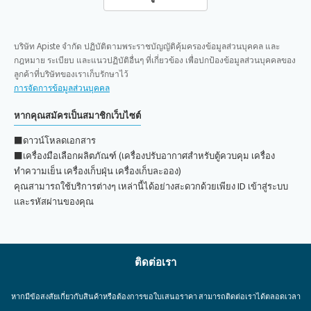
บริษัท Apiste จำกัด ปฏิบัติตามพระราชบัญญัติคุ้มครองข้อมูลส่วนบุคคล และ
กฎหมาย ระเบียบ และแนวปฏิบัติอื่นๆ ที่เกี่ยวข้อง เพื่อปกป้องข้อมูลส่วนบุคคลของ
ลูกค้าที่บริษัทของเราเก็บรักษาไว้
การจัดการข้อมูลส่วนบุคคล
หากคุณสมัครเป็นสมาชิกเว็บไซต์
■ดาวน์โหลดเอกสาร
■เครื่องมือเลือกผลิตภัณฑ์ (เครื่องปรับอากาศสำหรับตู้ควบคุม เครื่อง
ทำความเย็น เครื่องเก็บฝุ่น เครื่องเก็บละออง)
คุณสามารถใช้บริการต่างๆ เหล่านี้ได้อย่างสะดวกด้วยเพียง ID เข้าสู่ระบบ
และรหัสผ่านของคุณ
ติดต่อเรา
หากมีข้อสงสัยเกี่ยวกับสินค้าหรือต้องการขอใบเสนอราคา สามารถติดต่อเราได้ตลอดเวลา