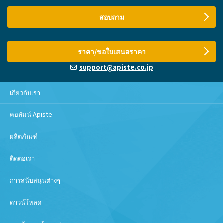
สอบถาม
​ ​
ราคา/ขอใบเสนอราคา
support@apiste.co.jp
เกี่ยวกับเรา
คอลัมน์ Apiste
ผลิตภัณฑ์
ติดต่อเรา
การสนับสนุนต่างๆ
ดาวน์โหลด