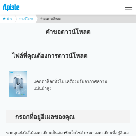
บ้าน
ดาวน์โหลด
คำขอดาวน์โหลด
คำขอดาวน์โหลด
ไฟล์ที่คุณต้องการดาวน์โหลด
แคตตาล็อกทั่วไป เครื่องปรับอากาศความ
แม่นยำสูง
กรอกที่อยู่อีเมลของคุณ
หากคุณยังไม่ได้ลงทะเบียนเป็นสมาชิกเว็บไซต์ กรุณาลงทะเบียนที่อยู่อีเมล