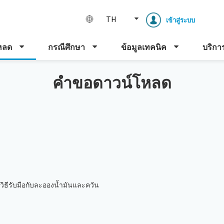
TH
เข้าสู่ระบบ
หลด
กรณีศึกษา
ข้อมูลเทคนิค
บริกา
คำขอดาวน์โหลด
เครื่องปรับอากาศสำหรับตู้ควบคุม
​ ​
ENC
เครื่องทำความเย็น เพลเทียร์
​ ​
NRC
ู้วิธีรับมือกับละอองน้ำมันและควัน
​ ​
เครื่องเก็บฝุ่น
GDE