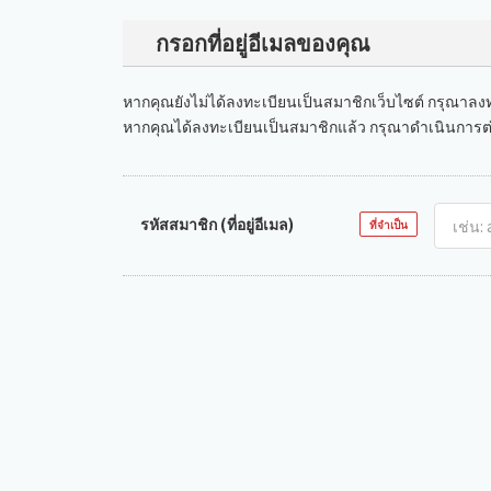
กรอกที่อยู่อีเมลของคุณ
หากคุณยังไม่ได้ลงทะเบียนเป็นสมาชิกเว็บไซต์ กรุณาลงทะเ
หากคุณได้ลงทะเบียนเป็นสมาชิกแล้ว กรุณาดำเนินการต่
รหัสสมาชิก (ที่อยู่อีเมล)
ที่จำเป็น