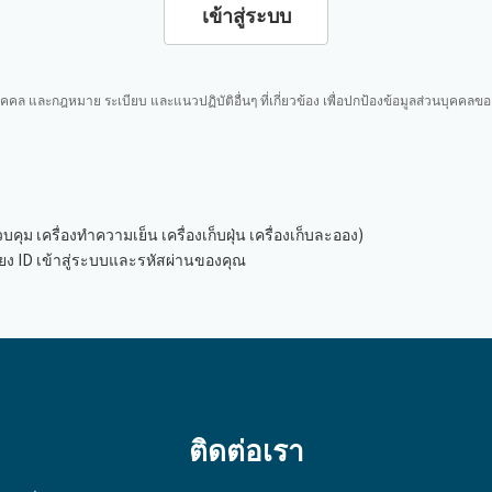
เข้าสู่ระบบ
คคล และกฎหมาย ระเบียบ และแนวปฏิบัติอื่นๆ ที่เกี่ยวข้อง เพื่อปกป้องข้อมูลส่วนบุคคลของ
คุม เครื่องทำความเย็น เครื่องเก็บฝุ่น เครื่องเก็บละออง)
ียง ID เข้าสู่ระบบและรหัสผ่านของคุณ
ติดต่อเรา