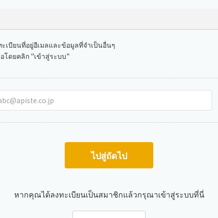
เครื่องทำความเย็น
​ ​
PCU
บียนที่อยู่อีเมลและข้อมูลที่จำเป็นอื่นๆ
อโดยคลิก "เข้าสู่ระบบ"
​ ​
ไปสู่ถัดไป
หากคุณได้ลงทะเบียนเป็นสมาชิกแล้วกรุณาเข้าสู่ระบบที่นี่