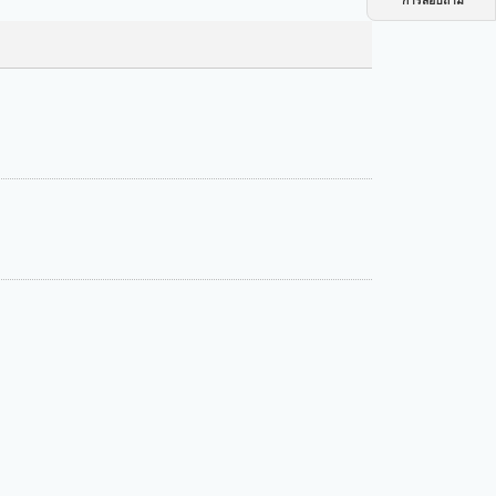
เครื่องเก็บฝุ่น
GDE
เครื่องทำความเย็นประสิทธิภาพสูง
VSC
เครื่องเก็บละออง
GME
เครื่องทำความเย็น
PCU