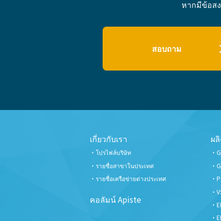
หากมีข้อสง
สอบถาม
เกี่ยวกับเรา
ผล
โปรไฟล์บริษัท
G
รายชื่อสาขาในประเทศ
G
รายชื่อเครือข่ายต่างประเทศ
P
V
คอลัมน์ Apiste
E
E