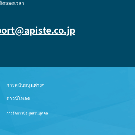
ได้ตลอดเวลา
ort@apiste.co.jp
การสนับสนุนต่างๆ
ดาวน์โหลด
การจัดการข้อมูลส่วนบุคคล