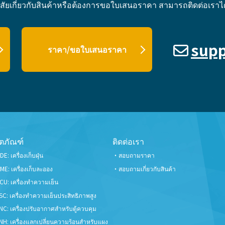
สัยเกี่ยวกับสินค้าหรือต้องการขอใบเสนอราคา สามารถติดต่อเรา
supp
ราคา/ขอใบเสนอราคา
​ ​
ิตภัณฑ์
ติดต่อเรา
DE: เครื่องเก็บฝุ่น
สอบถามราคา
ME: เครื่องเก็บละออง
สอบถามเกี่ยวกับสินค้า
CU: เครื่องทำความเย็น
SC: เครื่องทำความเย็นประสิทธิภาพสูง
NC: เครื่องปรับอากาศสำหรับตู้ควบคุม
NH: เครื่องแลกเปลี่ยนความร้อนสำหรับแผง