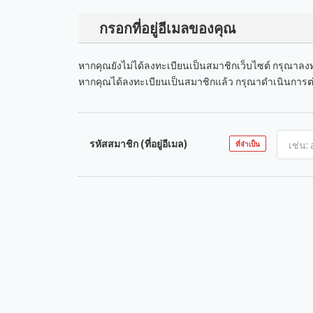
กรอกที่อยู่อีเมลของคุณ
หากคุณยังไม่ได้ลงทะเบียนเป็นสมาชิกเว็บไซต์ กรุณาลงทะเ
หากคุณได้ลงทะเบียนเป็นสมาชิกแล้ว กรุณาดำเนินการต่
รหัสสมาชิก (ที่อยู่อีเมล)
ที่จำเป็น