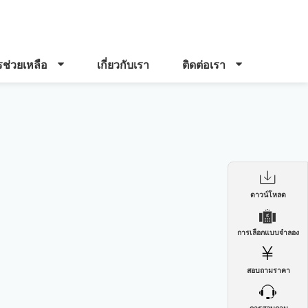
รช่วยเหลือ
เกี่ยวกับเรา
ติดต่อเรา
เครื่องแลกเปลี่ยนความร้อนสำหรับแผงควบคุม
ดาวน์โหลด
ENH
เครื่องปรับอากาศสำหรับตู้ควบคุม
การเลือกแบบจำลอง
ENC
เครื่องปรับอากาศความแม่นยำสูง
PAU
​ ​
สอบถามราคา
เครื่องแลกเปลี่ยนความร้อนสำหรับแผงควบคุม
ENH
เครื่องเก็บละออง
GME
​ ​
การสอบถาม