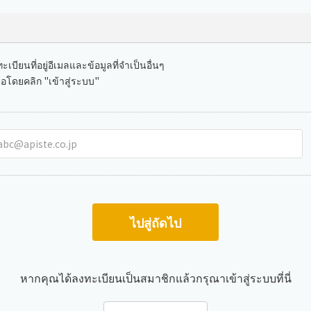
เครื่องทำความเย็น
​ ​
PCU
บียนที่อยู่อีเมลและข้อมูลที่จำเป็นอื่นๆ
อโดยคลิก "เข้าสู่ระบบ"
​ ​
ไปสู่ถัดไป
หากคุณได้ลงทะเบียนเป็นสมาชิกแล้วกรุณาเข้าสู่ระบบที่นี่