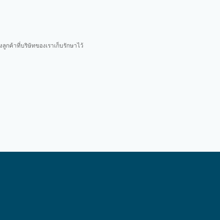
ลูกค้าที่บริษัทของเราเก็บรักษาไว้