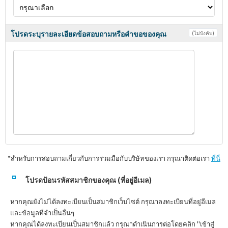
โปรดระบุรายละเอียดข้อสอบถามหรือคำขอของคุณ
(ไม่บังคับ)
*สำหรับการสอบถามเกี่ยวกับการร่วมมือกับบริษัทของเรา กรุณาติดต่อเรา
ที่นี่
โปรดป้อนรหัสสมาชิกของคุณ (ที่อยู่อีเมล)
หากคุณยังไม่ได้ลงทะเบียนเป็นสมาชิกเว็บไซต์ กรุณาลงทะเบียนที่อยู่อีเมล
และข้อมูลที่จำเป็นอื่นๆ
หากคุณได้ลงทะเบียนเป็นสมาชิกแล้ว กรุณาดำเนินการต่อโดยคลิก "เข้าสู่