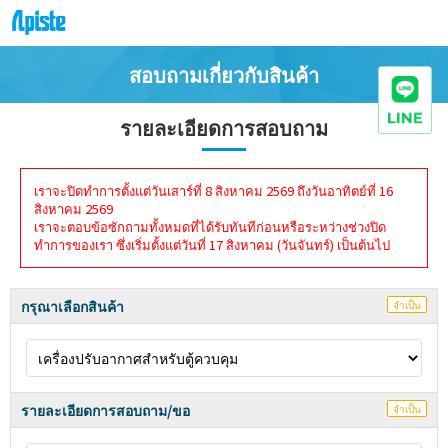
สอบถามเกี่ยวกับสินค้า
รายละเอียดการสอบถาม
เราจะปิดทำการตั้งแต่วันเสาร์ที่ 8 สิงหาคม 2569 ถึงวันอาทิตย์ที่ 16
สิงหาคม 2569
เราจะตอบข้อซักถามทั้งหมดที่ได้รับทันทีก่อนหรือระหว่างช่วงปิด
ทำการของเรา ซึ่งเริ่มตั้งแต่วันที่ 17 สิงหาคม (วันจันทร์) เป็นต้นไป
กรุณาเลือกสินค้า
จำเป็น
รายละเอียดการสอบถาม/ขอ
จำเป็น